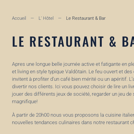
Accueil
L' Hôtel
Le Restaurant & Bar
LE RESTAURANT & B
Apres une longue belle journée active et fatigante en pl
et living en style typique
Valdôtain.
Le feu ouvert et des
invitent à profiter d'un café bien mérité ou un apéritif
divertir nos clients. Ici vous pouvez choisir de lire un li
jouer des différents jeux de société, regarder un jeu de s
magnifique!
À partir de 20h00
nous vous proposons la cuisine italien
nouvelles tendances culinaires
dans notre restaurant 
des vins attirant qui sont accessibles à tout le monde à