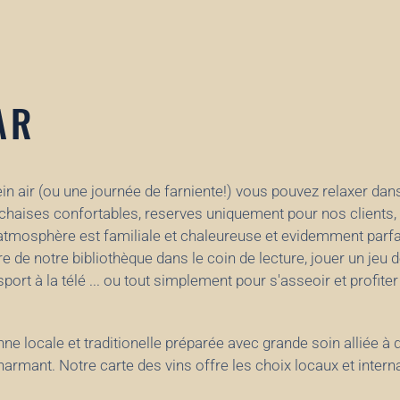
AR
ein air (ou une journée de farniente!) vous pouvez relaxer dan
 chaises confortables, reserves uniquement pour nos clients,
. L'atmosphère est familiale et chaleureuse et evidemment parf
vre de notre bibliothèque dans le coin de lecture, jouer un jeu de
port à la télé ... ou tout simplement pour s'asseoir et profiter
ne locale et traditionelle
préparée avec grande soin
alliée à 
charmant
.
Notre carte des vins offre les choix locaux et intern
 des prix raisonnables.
Barbara peut vous recommander le vin