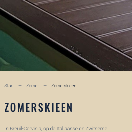
Start
Zomer
Zomerskieen
ZOMERSKIEEN
In Breuil-Cervinia, op de Italiaanse en Zwitserse